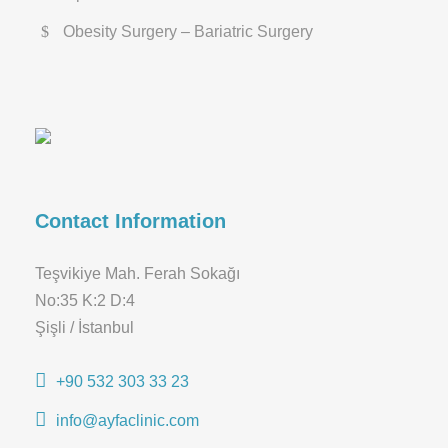
Obesity Surgery – Bariatric Surgery
Contact Information
Teşvikiye Mah. Ferah Sokağı
No:35 K:2 D:4
Şişli / İstanbul
+90 532 303 33 23
info@ayfaclinic.com